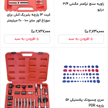
زاویه سنج ترکمتر مگنتی 3/4
درایو
کیت 13 پارچه بلبریگ کش برای
سوراخ کور سایز 100 - 20 میلیمتر
2,727,000
2,730,000
افزودن به سبد
افزودن به سبد
سری چسبونک پلاستیکی 56
پارچه PDR