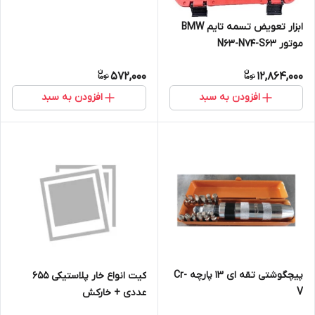
ابزار تعویض تسمه تایم BMW
موتور N63-N74-S63
572,000
12,864,000
افزودن به سبد
افزودن به سبد
پیچگوشتی تقه ای 13 پارچه Cr-
کیت انواع خار پلاستیکی 655
V
عددی + خارکش