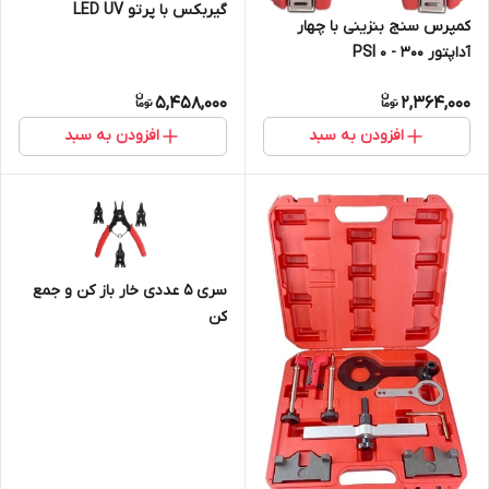
گیربکس با پرتو LED UV
کمپرس سنج بنزینی با چهار
آداپتور 300 - 0 PSI
5,458,000
2,364,000
افزودن به سبد
افزودن به سبد
سری 5 عددی خار باز کن و جمع
کن