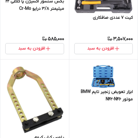
بکس سنسور اکسیژن پا کلاغی 22
میلیمتر 3/8 درایو Cr-Mo
کیت 7 عددی صافکاری
585,000
3,507,000
افزودن به سبد
افزودن به سبد
ابزار تعویض زنجیر تایم BMW
موتور N42-N46
پلوس کش کروم