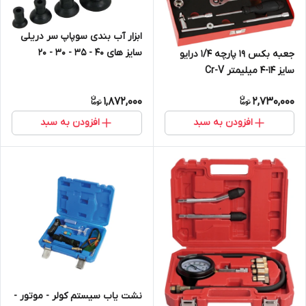
ابزار آب بندی سوپاپ سر دریلی
سایز های 40 - 35 - 30 - 20
جعبه بکس 19 پارچه 1/4 درایو
میلیمتر
سایز 14-4 میلیمتر Cr-V
1,872,000
2,730,000
افزودن به سبد
افزودن به سبد
نشت یاب سیستم کولر - موتور -