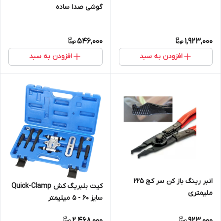
گوشی صدا ساده
546,000
1,923,000
افزودن به سبد
افزودن به سبد
انبر رینگ باز کن سر کج 225
کیت بلبریگ کش Quick-Clamp
ملیمتری
سایز 60 - 5 میلیمتر
2,468,000
923,000