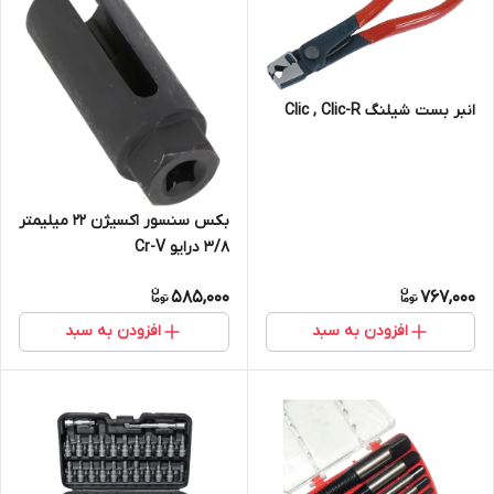
انبر بست شیلنگ Clic , Clic-R
بکس سنسور اکسیژن 22 میلیمتر
3/8 درایو Cr-V
585,000
767,000
افزودن به سبد
افزودن به سبد