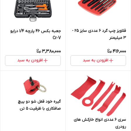
قلاویز چپ گرد 6 عددی سایز 25 -
جعبه بکس 46 پارچه 1/4 درایو
3 میلیمتر
Cr-V
3,380,000
416,000
افزودن به سبد
افزودن به سبد
گیره خود قفل شو دو پیچ
صافکاری با ظرفیت 5 تن
مستقیم
سری 6 عددی انواع خارکش های
رودری