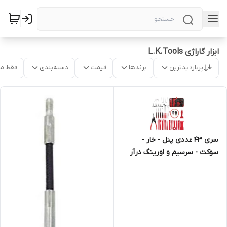
ابزار گاراژی L.K.Tools
پربازدیدترین
برندها
قیمت
دسته‌بندی
فقط م
سری 43 عددی پنل - خار -
سوکت - سرسیم و اورینگ درآر