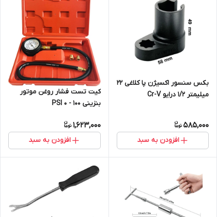
بکس سنسور اکسیژن پا کلاغی 22
کیت تست فشار روغن موتور
میلیمتر 1/2 درایو Cr-V
بنزینی 100 - 0 PSI
1,623,000
585,000
افزودن به سبد
افزودن به سبد