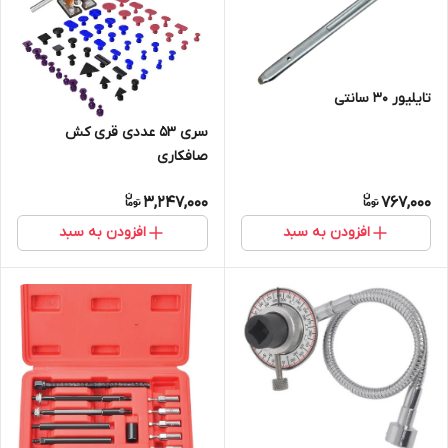
تایلیور 30 سانتی
سری 53 عددی قری کش
صافکاری
3,247,000
767,000
افزودن به سبد
افزودن به سبد