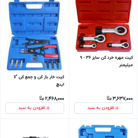
کیت مهره خرد کن سایز 36 - 9
میلیمتر
کیت خار باز کن و جمع کن ''11
اینچ
2,468,000
3,637,000
افزودن به سبد
افزودن به سبد