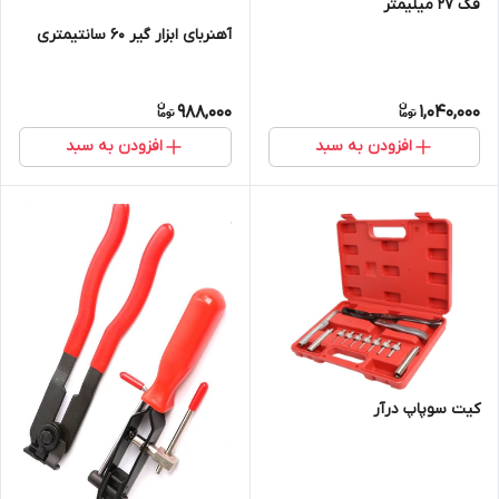
فک 27 میلیمتر
آهنربای ابزار گیر 60 سانتیمتری
988,000
1,040,000
افزودن به سبد
افزودن به سبد
کیت سوپاپ درآر