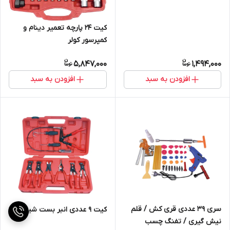
کیت 24 پارچه تعمیر دینام و
کمپرسور کولر
5,847,000
1,494,000
افزودن به سبد
افزودن به سبد
سری 39 عددی قری کش / قلم
کیت 9 عددی انبر بست شیلنگ
نیش گیری / تفنگ چسب