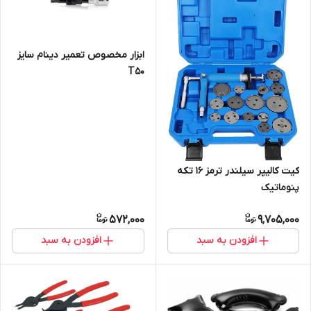
ابزار مخصوص تعمیر دینام سایز
T50
کیت کالیپر سیلندر ترمز 16 تکه
پنوماتیک
572,000
9,705,000
افزودن به سبد
افزودن به سبد