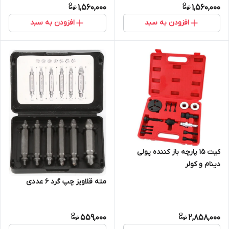
1,560,000
1,560,000
افزودن به سبد
افزودن به سبد
کیت 15 پارچه باز کننده پولی
دینام و کولر
مته قلاویز چپ گرد 6 عددی
559,000
2,858,000