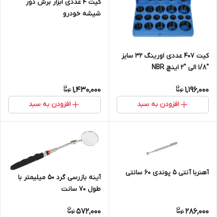
کیت 4 عددی ابزار برش دور
شیشه خودرو
کیت 407 عددی اورینگ 32 سایز
''1/8 الی ''2 اینچ NBR
1,430,000
1,196,000
افزودن به سبد
افزودن به سبد
آهنربا آنتی 5 پوندی 60 سانتی
آینه بازرسی گرد 50 میلیمتر با
طول 70 سانت
572,000
286,000