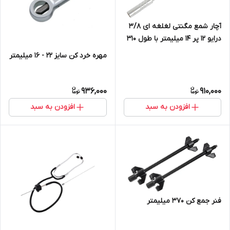
آچار شمع مگنتی لغلغه ای 3/8
درایو 12 پر 14 میلیمتر با طول 310
میلیمتر Cr-V
مهره خرد کن سایز 22 - 16 میلیمتر
936,000
910,000
افزودن به سبد
افزودن به سبد
فنر جمع کن 370 میلیمتر