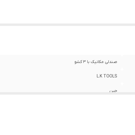
صندلی مکانیک با 3 کشو
L.K TOOLS
چین