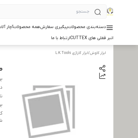
دسته‌بندی محصولات
پیگیری سفارش
همه محصولات
آچار آلات ID
انبر قفلی های CUTTEX
ارتباط با ما
ابزار کاوش
/
ابزار گاراژی L.K.Tools
صن
بر
دس
نا
بر
کش
شن