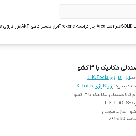
SOL
انبر آلات Arca
آچار فرانسه Proxene
ابزار تعمیر گاهی AKT
ابزار گاراژی L.K.Tools
دلی مکانیک با 3 کشو
ند:
ابزار گاراژی L.K.Tools
ته‌بندی
:
ابزار گاراژی L.K.Tools
م کالا:
:
صندلی مکانیک با 3 کشو
ند:
:
L.K TOOLS
ور سازنده:
:
چین
اسه کالا
Z9130