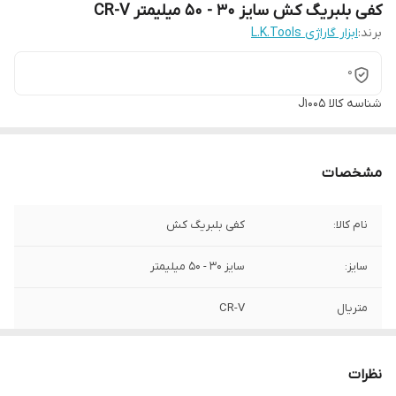
کفی بلبریگ کش سایز 30 - 50 میلیمتر CR-V
برند:
ابزار گاراژی L.K.Tools
0
شناسه کالا
J1005
مشخصات
نام کالا:
کفی بلبریگ کش
سایز:
سایز 30 - 50 میلیمتر
متریال
CR-V
برند:
L.K TOOLS
نظرات
کشور سازنده:
چین