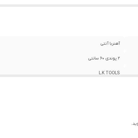
آهنربا آنتی
2 پوندی 60 سانتی
L.K TOOLS
چین
ید.