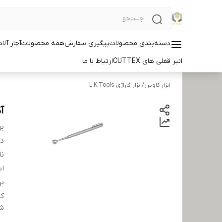
دسته‌بندی محصولات
پیگیری سفارش
همه محصولات
آچار آلات ID
انبر قفلی های CUTTEX
ارتباط با ما
ابزار کاوش
/
ابزار گاراژی L.K.Tools
آهن
بر
دس
نا
اب
بر
کش
شن