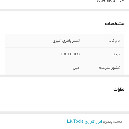
شناسه کالا
D7024
مشخصات
نام کالا:
تستر باطری آمپری
برند:
L.K TOOLS
کشور سازنده:
چین
نظرات
دسته‌بندی
:
ابزار گاراژی L.K.Tools