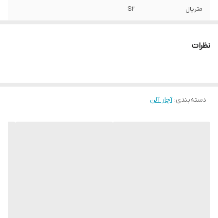
متریال
S2
برند:
AKT
نظرات
کشور سازنده:
تایوان
دسته‌بندی
:
آچار آلن