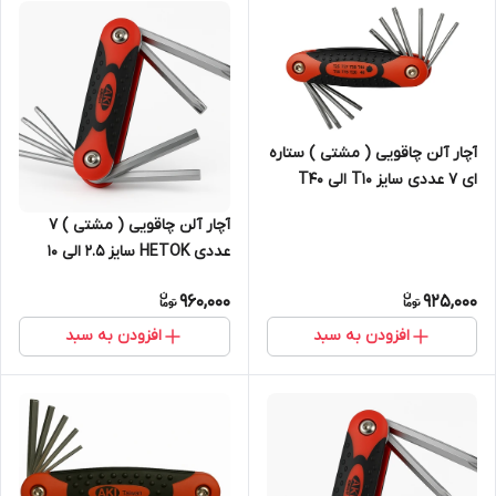
آچار آلن چاقویی ( مشتی ) ستاره
ای 7 عددی سایز T10 الی T40
آچار آلن چاقویی ( مشتی ) 7
عددی HETOK سایز 2.5 الی 10
میلیمتر S2
960,000
925,000
افزودن به سبد
افزودن به سبد