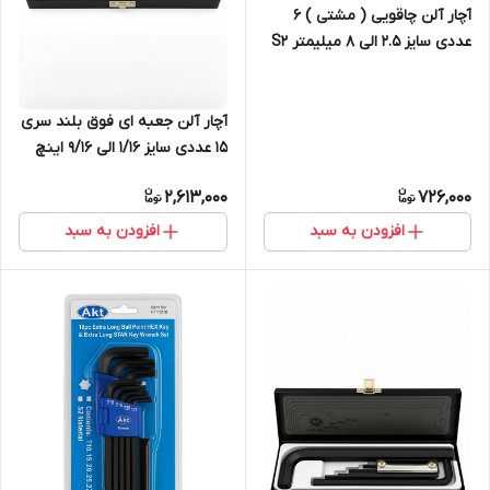
آچار آلن چاقویی ( مشتی ) 6
عددی سایز 2.5 الی 8 میلیمتر S2
آچار آلن جعبه ای فوق بلند سری
15 عددی سایز 1/16 الی 9/16 اینچ
Cr-V
2,613,000
726,000
افزودن به سبد
افزودن به سبد