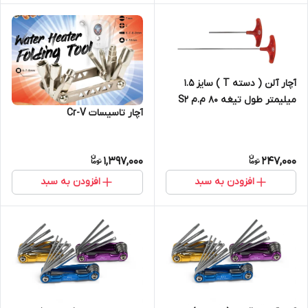
آچار آلن ( دسته T ) سایز 1.5
میلیمتر طول تیغه 80 م.م S2
آچار تاسیسات Cr-V
1,397,000
247,000
افزودن به سبد
افزودن به سبد