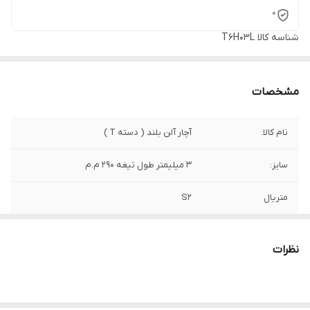
0
شناسه کالا
T6H03L
مشخصات
نام کالا:
آچار آلن بلند ( دسته T )
سایز:
3 میلیمتر طول تیغه 290 م.م
متریال
S2
برند:
AKT
نظرات
کشور سازنده:
تایوان