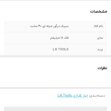
مشخصات
نام کالا:
سیبک درآور میله ای 40 سانت
سایز:
فک 18 میلیمتر
برند:
L.K TOOLS
کشور سازنده:
چین
نظرات
دسته‌بندی
:
ابزار گاراژی L.K.Tools