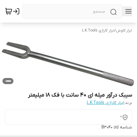
ابزار کاوش
/
ابزار گاراژی L.K.Tools
سیبک درآور میله ای 40 سانت با فک 18 میلیمتر
برند:
ابزار گاراژی L.K.Tools
0
شناسه کالا
B3040