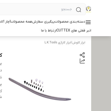
دسته‌بندی محصولات
پیگیری سفارش
همه محصولات
آچار آلات ID
انبر قفلی های CUTTEX
ارتباط با ما
ابزار کاوش
/
ابزار گاراژی L.K.Tools
کم
بر
دس
نا
بر
کش
شن