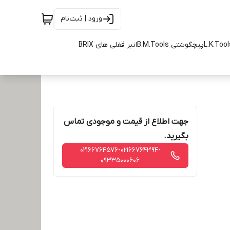
ورود | ثبت‌نام
پیچگوشتی B.M.Tools
انبر قفلی های BRIX
جهت اطلاع از قیمت و موجودی تماس
بگیرید.
02166764576-02166764394-
09335000606