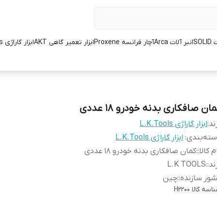
SOL
انبر آلات Arca
آچار فرانسه Proxene
ابزار تعمیر گاهی AKT
ابزار گاراژی L.K.Tools
ان صافکاری بدنه خودرو 18 عددی
ند:
ابزار گاراژی L.K.Tools
ته‌بندی
:
ابزار گاراژی L.K.Tools
م کالا:
:
کمان صافکاری بدنه خودرو 18 عددی
ند:
:
L.K TOOLS
ور سازنده:
:
چین
اسه کالا
H2200