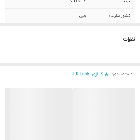
برند:
L.K TOOLS
کشور سازنده:
چین
نظرات
دسته‌بندی
:
ابزار گاراژی L.K.Tools