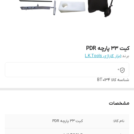
کیت 33 پارچه PDR
برند:
ابزار گاراژی L.K.Tools
0
شناسه کالا
BT0134
مشخصات
نام کالا:
کیت 33 پارچه PDR