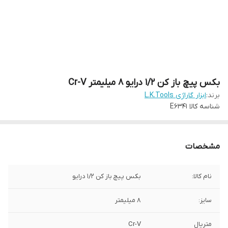
بکس پیچ باز کن 1/2 درایو 8 میلیمتر Cr-V
برند:
ابزار گاراژی L.K.Tools
شناسه کالا
E6341
مشخصات
نام کالا:
بکس پیچ باز کن 1/2 درایو
سایز:
8 میلیمتر
متریال
Cr-V