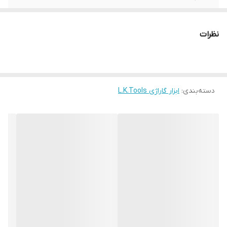
برند:
L.K TOOLS
نظرات
کشور سازنده:
چین
دسته‌بندی
:
ابزار گاراژی L.K.Tools