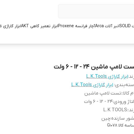
SOL
انبر آلات Arca
آچار فرانسه Proxene
ابزار تعمیر گاهی AKT
ابزار گاراژی L.K.Tools
ت لامپ ماشین 24 - 12 - 6 ولت
ند:
ابزار گاراژی L.K.Tools
ته‌بندی
:
ابزار گاراژی L.K.Tools
م کالا:
:
تست لامپ ماشین
تاژ ورودی
:
24 - 12 - 6 وات
ند:
:
L.K TOOLS
ور سازنده
:
چین
اسه کالا
G1078