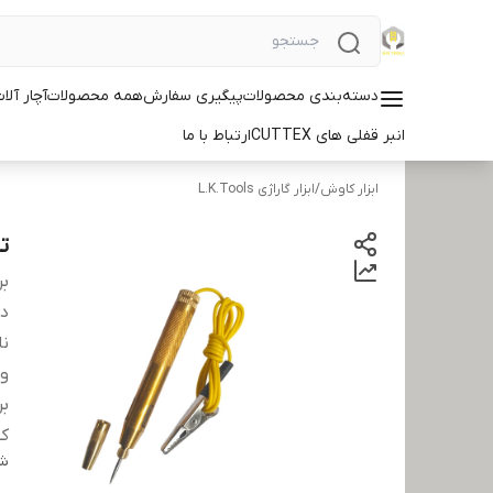
دسته‌بندی محصولات
پیگیری سفارش
همه محصولات
آچار آلات ID
انبر قفلی های CUTTEX
ارتباط با ما
ابزار کاوش
/
ابزار گاراژی L.K.Tools
تس
بر
دس
نا
ول
بر
کش
شن