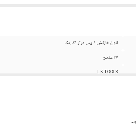
انواع خارکش / پنل درآر /کاردک
27 عددی
L.K TOOLS
چین
ید.