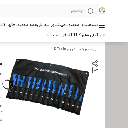
دسته‌بندی محصولات
پیگیری سفارش
همه محصولات
آچار آلات ID
انبر قفلی های CUTTEX
ارتباط با ما
ابزار کاوش
/
ابزار گاراژی L.K.Tools
سری 27 ع
بر
دس
نا
س
بر
کش
شن