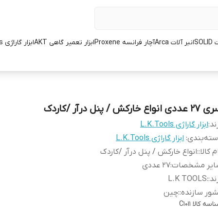
SOL
انبر آلات Arca
آچار فرانسه Proxene
ابزار تعمیر گاهی AKT
ابزار گاراژی L.K.Tools
ددی انواع خارکش / پنل درآر /کاردک
ند:
ابزار گاراژی L.K.Tools
ته‌بندی
:
ابزار گاراژی L.K.Tools
م کالا:
:
انواع خارکش / پنل درآر /کاردک
ایر مشخصات
:
27 عددی
ند:
:
L.K TOOLS
ور سازنده:
:
چین
اسه کالا
C1011