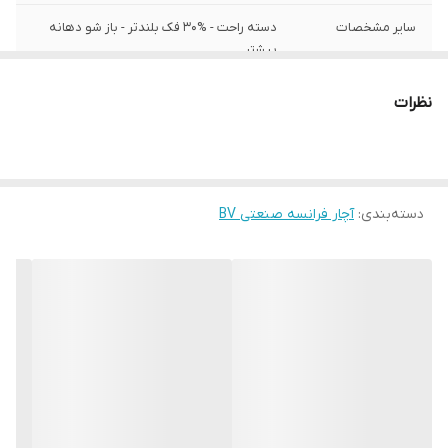
سایر مشخصات
دسته راحت - %30 فک بلندتر - باز شو دهانه
بیشتر
برند:
Proxene
نظرات
کشور سازنده:
تایوان
دسته‌بندی
:
آچار فرانسه صنعتی BV