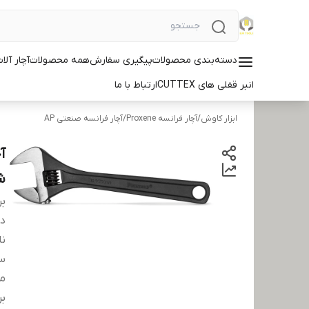
دسته‌بندی محصولات
پیگیری سفارش
همه محصولات
آچار آلات ID
انبر قفلی های CUTTEX
ارتباط با ما
ابزار کاوش
/
آچار فرانسه Proxene
/
آچار فرانسه صنعتی AP
شو
بر
دس
نا
سا
مت
بر