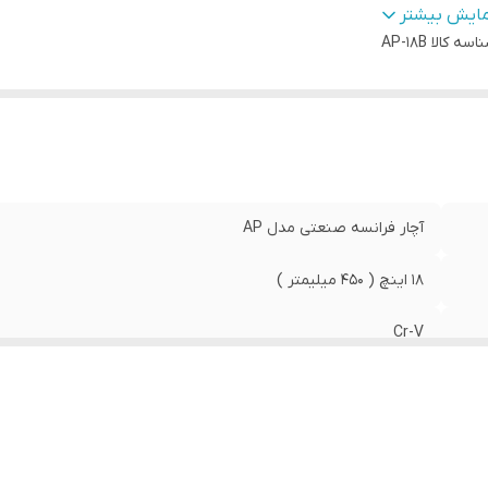
ور سازنده:
:
تایوان
مایش بیشتر
اسه کالا
AP-18B
آچار فرانسه صنعتی مدل AP
18 اینچ ( 450 میلیمتر )
Cr-V
تایوان
تایوان