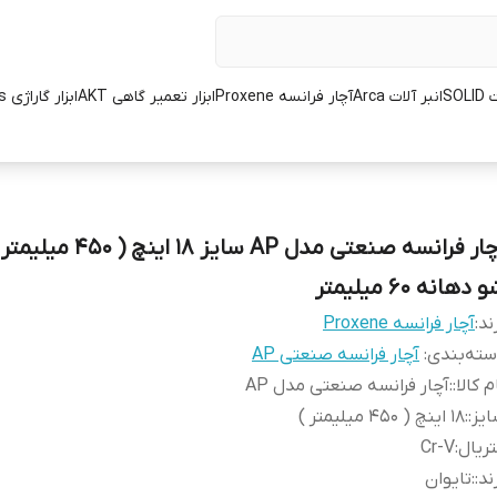
SOL
انبر آلات Arca
آچار فرانسه Proxene
ابزار تعمیر گاهی AKT
ابزار گاراژی L.K.Tools
آچار فرانسه صنعتی مدل AP سایز 18 اینچ
 دهانه 60 میلیمتر
ند:
آچار فرانسه Proxene
ته‌بندی
:
آچار فرانسه صنعتی AP
م کالا:
:
آچار فرانسه صنعتی مدل AP
یز:
:
18 اینچ ( 450 میلیمتر )
ریال
:
Cr-V
ند:
:
تایوان