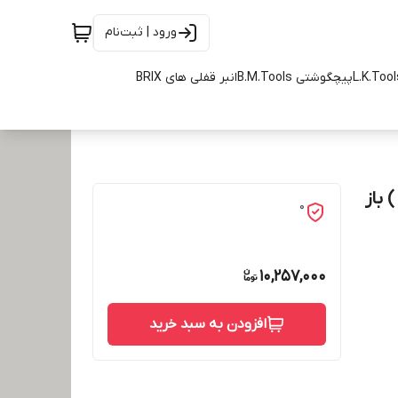
ورود | ثبت‌نام
پیچگوشتی B.M.Tools
انبر قفلی های BRIX
 ( 450 میلیمتر ) باز
0
10,257,000
افزودن به سبد خرید