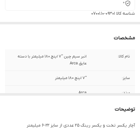
0
شناسه کالا
09301-07001.10
مشخصات
نام کالا:
انبر سیم چین ''7 اینچ 180 میلیمتر با دسته
عایق Arca
سایز:
''7 اینچ 180 میلیمتر
برند:
Arca
کشور سازنده:
تایوان
توضیحات
آچار یکسر تخت و یکسر رینگ 25 عددی از سایز 22-6 میلیمتر