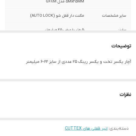
5Mx25MM مدل G68M
سایر مشخصات
مگنت دار قفل شو (AUTO LOCK)
سایز:
5 متر با عرض 25 میلیمتر
برند:
CUTTEX
توضیحات
کشور سازنده:
چین
آچار یکسر تخت و یکسر رینگ 25 عددی از سایز 22-6 میلیمتر
نظرات
دسته‌بندی
:
انبر قفلی های CUTTEX