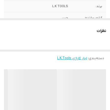
برند:
L.K TOOLS
کشور سازنده:
چین
نظرات
دسته‌بندی
:
ابزار گاراژی L.K.Tools