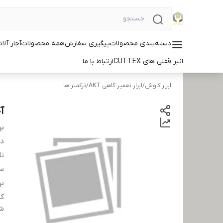
دسته‌بندی محصولات
پیگیری سفارش
همه محصولات
آچار آلات ID
انبر قفلی های CUTTEX
ارتباط با ما
ابزار کاوش
/
ابزار تعمیر گاهی AKT
/
ترکمتر ها
آچ
بر
دس
نا
سا
بر
کش
شن