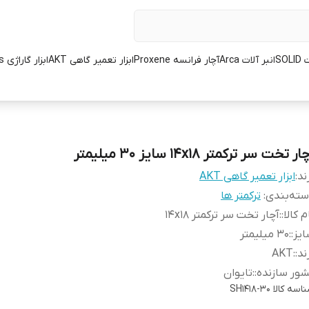
SOL
انبر آلات Arca
آچار فرانسه Proxene
ابزار تعمیر گاهی AKT
ابزار گاراژی L.K.Tools
ار تخت سر ترکمتر 14x18 سایز 30 میلیمتر
ند:
ابزار تعمیر گاهی AKT
ته‌بندی
:
ترکمتر ها
م کالا:
:
آچار تخت سر ترکمتر 14x18
یز:
:
30 میلیمتر
ند:
:
AKT
ور سازنده:
:
تایوان
اسه کالا
SH1418-30