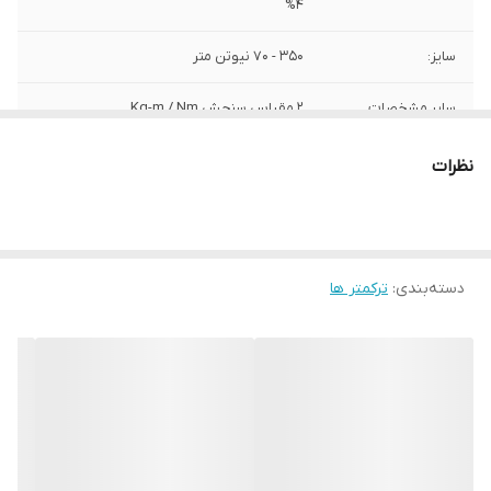
4%
سایز:
350 - 70 نیوتن متر
سایر مشخصات
2 مقیاس سنجش Kg-m / Nm
برند:
AKT
نظرات
کشور سازنده:
تایوان
دسته‌بندی
:
ترکمتر ها