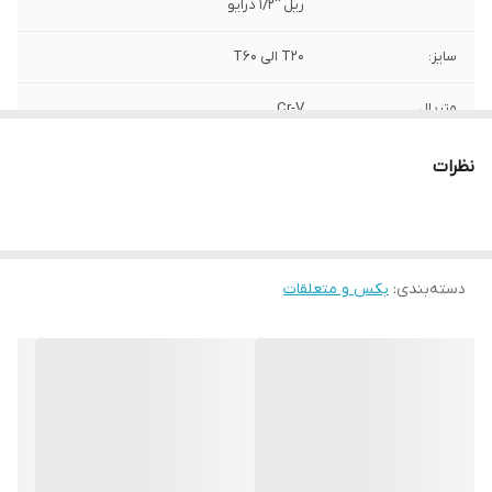
ریل ''1/2 درایو
سایز:
T20 الی T60
متریال
Cr-V
برند:
AKT
نظرات
کشور سازنده:
تایوان
دسته‌بندی
:
بکس و متعلقات