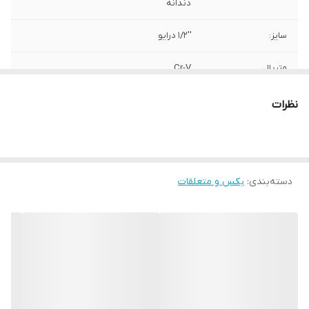
دندانه
سایز:
''1/2 درایو
متریال
Cr-V
برند:
AKT
نظرات
کشور سازنده:
تایوان
دسته‌بندی
:
بکس و متعلقات