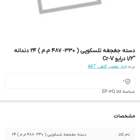
دسته جغجغه تلسکوپی ( 330- 487 م.م ) 24 دندانه
''1/2 درایو Cr-V
برند:
ابزار تعمیر گاهی AKT
0
شناسه کالا
EP-12Q
مشخصات
نام کالا:
دسته جغجغه تلسکوپی ( 330- 487 م.م ) 24