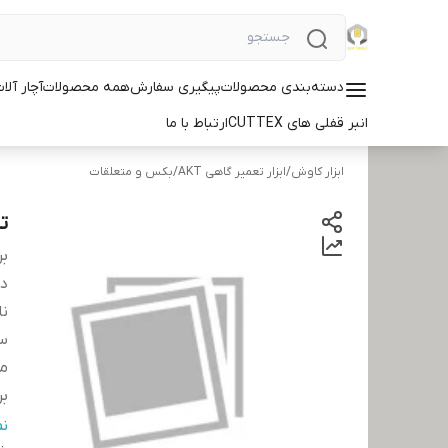
دسته‌بندی محصولات
پیگیری سفارش
همه محصولات
آچار آلات ID
انبر قفلی های CUTTEX
ارتباط با ما
ابزار کاوش
/
ابزار تعمیر گاهی AKT
/
بکس و متعلقات
تبد
بر
دس
نا
سا
مت
بر
کش
ن