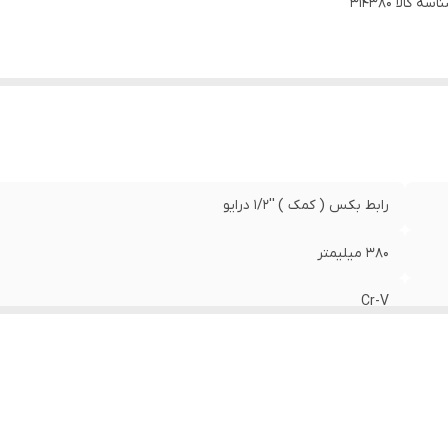
اسه کالا
314380
رابط بکس ( کمک ) ''1/2 درایو
380 میلیمتر
Cr-V
AKT
تایوان