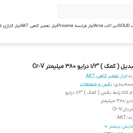
SOL
انبر آلات Arca
آچار فرانسه Proxene
ابزار تعمیر گاهی AKT
ابزار گاراژی L.K.Tools
یل ( کمک ) ''1/2 درایو 380 میلیمتر Cr-V
ند:
ابزار تعمیر گاهی AKT
ته‌بندی
:
بکس و متعلقات
م کالا:
:
رابط بکس ( کمک ) ''1/2 درایو
یز:
:
380 میلیمتر
ریال
:
Cr-V
ند:
:
AKT
ور سازنده:
:
تایوان
مایش بیشتر