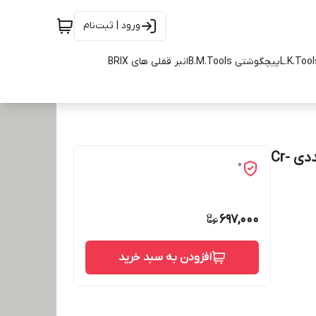
ورود | ثبت‌نام
پیچگوشتی B.M.Tools
انبر قفلی های BRIX
بکس بلند درایو ''1/2 اینچ 6 پر سایز 22 میلیمتر بسته 2 عددی Cr-
0
697,000
افزودن به سبد خرید