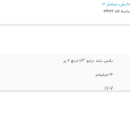
ور سازنده:
:
تایوان
مایش بیشتر
اسه کالا
124622
بکس بلند درایو ''1/2 اینچ 6 پر
22 میلیمتر
Cr-V
AKT
تایوان