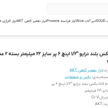
SOL
انبر آلات Arca
آچار فرانسه Proxene
ابزار تعمیر گاهی AKT
ابزار گاراژی L.K.Tools
ند:
ابزار تعمیر گاهی AKT
ته‌بندی
:
بکس و متعلقات
م کالا:
:
بکس بلند درایو ''1/2 اینچ 6 پر
یز:
:
22 میلیمتر
ریال
:
Cr-V
ند:
:
AKT