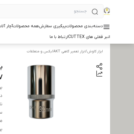
دسته‌بندی محصولات
پیگیری سفارش
همه محصولات
آچار آلات ID
انبر قفلی های CUTTEX
ارتباط با ما
ابزار کاوش
/
ابزار تعمیر گاهی AKT
/
بکس و متعلقات
V
بر
دس
نا
سا
مت
بر