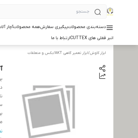
دسته‌بندی محصولات
پیگیری سفارش
همه محصولات
آچار آلات ID
انبر قفلی های CUTTEX
ارتباط با ما
ابزار کاوش
/
ابزار تعمیر گاهی AKT
/
بکس و متعلقات
آلن
بر
دس
نا
سا
بر
مت
کش
ن