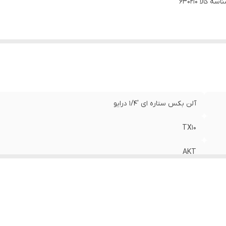
اسه کالا
630210
آلن بکس ستاره ای '1/4 درایو
TX10
AKT
Cr-V
تایوان