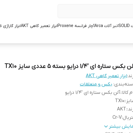
SOL
انبر آلات Arca
آچار فرانسه Proxene
ابزار تعمیر گاهی AKT
ابزار گاراژی L.K.Tools
 بکس ستاره ای '1/4 درایو بسته 5 عددی سایز TX10
ند:
ابزار تعمیر گاهی AKT
ته‌بندی
:
بکس و متعلقات
م کالا:
:
آلن بکس ستاره ای '1/4 درایو
یز:
:
TX10
ند:
:
AKT
ریال
:
Cr-V
ور سازنده:
:
تایوان
مایش بیشتر