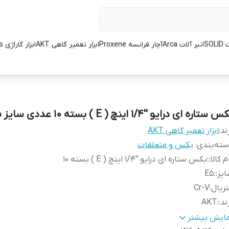
SOL
انبر آلات Arca
آچار فرانسه Proxene
ابزار تعمیر گاهی AKT
ابزار گاراژی L.K.Tools
 ستاره ای درایو ''1/4 اینچ ( E ) بسته 10 عددی سایز E5
ند:
ابزار تعمیر گاهی AKT
ته‌بندی
:
بکس و متعلقات
م کالا:
:
بکس ستاره ای درایو ''1/4 اینچ ( E ) بسته 10
یز:
:
E5
ریال
:
Cr-V
ند:
:
AKT
ور سازنده:
:
تایوان
مایش بیشتر