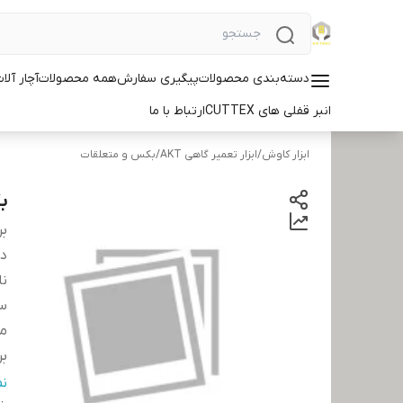
دسته‌بندی محصولات
پیگیری سفارش
همه محصولات
آچار آلات ID
انبر قفلی های CUTTEX
ارتباط با ما
ابزار کاوش
/
ابزار تعمیر گاهی AKT
/
بکس و متعلقات
بکس
بر
دس
نا
سا
مت
بر
کش
ن