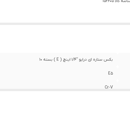
اسه کالا
152605
بکس ستاره ای درایو ''1/4 اینچ ( E ) بسته 10
E5
Cr-V
AKT
تایوان