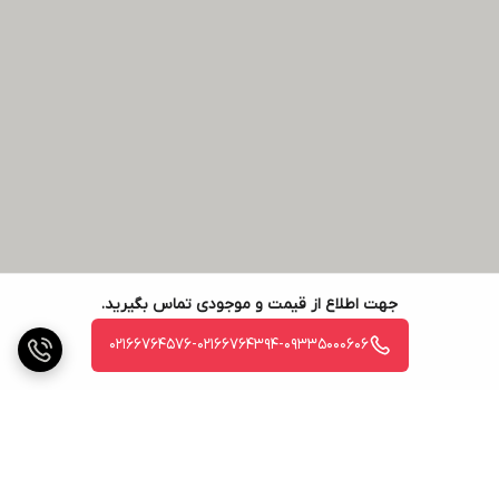
جهت اطلاع از قیمت و موجودی تماس بگیرید.
02166764576-02166764394-09335000606