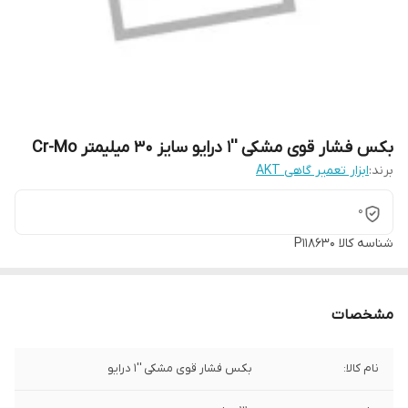
بکس فشار قوی مشکی ''1 درایو سایز 30 میلیمتر Cr-Mo
برند:
ابزار تعمیر گاهی AKT
0
شناسه کالا
P118630
مشخصات
نام کالا:
بکس فشار قوی مشکی ''1 درایو