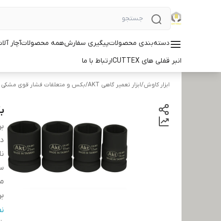
دسته‌بندی محصولات
پیگیری سفارش
همه محصولات
آچار آلات ID
انبر قفلی های CUTTEX
ارتباط با ما
ابزار کاوش
/
ابزار تعمیر گاهی AKT
/
بکس و متعلقات فشار قوی مشکی
بکس
بر
دس
نا
سا
مت
بر
کش
ن