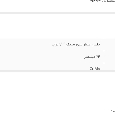
اسه کالا
P114624
بکس فشار قوی مشکی ''1/2 درایو
24 میلیمتر
Cr-Mo
AKT
تایوان
ید.