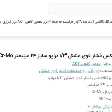
SOL
انبر آلات Arca
آچار فرانسه Proxene
ابزار تعمیر گاهی AKT
ابزار گاراژی L.K.Tools
 فشار قوی مشکی ''1/2 درایو سایز 24 میلیمتر Cr-Mo
ند:
ابزار تعمیر گاهی AKT
ته‌بندی
:
بکس و متعلقات فشار قوی مشکی
م کالا:
:
بکس فشار قوی مشکی ''1/2 درایو
یز:
:
24 میلیمتر
ریال
:
Cr-Mo
ند:
:
AKT
ور سازنده:
:
تایوان
مایش بیشتر