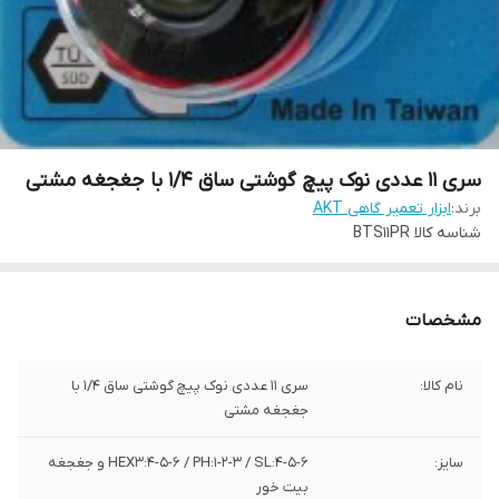
سری 11 عددی نوک پیچ گوشتی ساق 1/4 با جغجغه مشتی
برند:
ابزار تعمیر گاهی AKT
شناسه کالا
BTS11PR
مشخصات
نام کالا:
سری 11 عددی نوک پیچ گوشتی ساق 1/4 با
جغجغه مشتی
سایز:
HEX3:4-5-6 / PH:1-2-3 / SL:4-5-6 و جغجغه
بیت خور