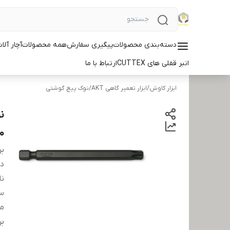
دسته‌بندی محصولات
پیگیری سفارش
همه محصولات
آچار آلات ID
انبر قفلی های CUTTEX
ارتباط با ما
ابزار کاوش
/
ابزار تعمیر گاهی AKT
/
نوک پیچ گوشتی
10 ع
بر
دس
نا
سا
مت
بر