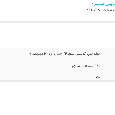
ور سازنده:
:
تایوان
مایش بیشتر
اسه کالا
BT100T20
نوک پیچ گوشتی ساق 1/4 ستاره ای 100 میلیمتری
T20 بسته 10 عددی
S2
AKT
تایوان