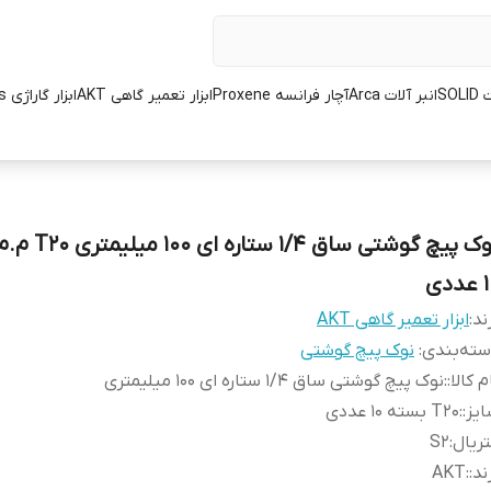
SOL
انبر آلات Arca
آچار فرانسه Proxene
ابزار تعمیر گاهی AKT
ابزار گاراژی L.K.Tools
نوک پیچ گوشتی ساق 1/4
ددی
ند:
ابزار تعمیر گاهی AKT
ته‌بندی
:
نوک پیچ گوشتی
م کالا:
:
نوک پیچ گوشتی ساق 1/4 ستاره ای 100 میلیمتری
یز:
:
T20 بسته 10 عددی
ریال
:
S2
ند:
:
AKT