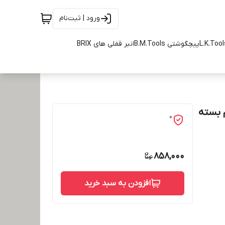
ورود | ثبت‌نام
پیچگوشتی B.M.Tools
انبر قفلی های BRIX
 ستاره ای 100 میلیمتری T20 م.م بسته
0
858,000
افزودن به سبد خرید