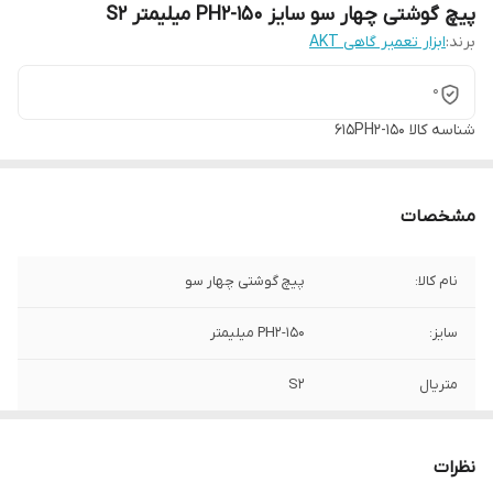
پیچ گوشتی چهار سو سایز PH2-150 میلیمتر S2
برند:
ابزار تعمیر گاهی AKT
0
شناسه کالا
615PH2-150
مشخصات
نام کالا:
پیچ گوشتی چهار سو
سایز:
PH2-150 میلیمتر
متریال
S2
برند:
AKT
نظرات
کشور سازنده:
تایوان