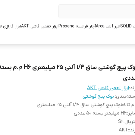
SOL
انبر آلات Arca
آچار فرانسه Proxene
ابزار تعمیر گاهی AKT
ابزار گاراژی L.K.Tools
ددی
ند:
ابزار تعمیر گاهی AKT
ته‌بندی
:
نوک پیچ گوشتی
م کالا:
:
نوک پیچ گوشتی ساق 1/4 آلنی 25 میلیمتری
یز:
:
H6 میلیمتر بسته 50 عددی
ریال
:
S2
ند:
:
AKT