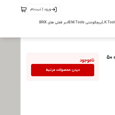
ورود | ثبت‌نام
پیچگوشتی B.M.Tools
انبر قفلی های BRIX
نوک پیچ گوشتی ساق 1/4 آلنی 25 میلیمتری H6 م.م بسته 50
ناموجود
دیدن محصولات مرتبط