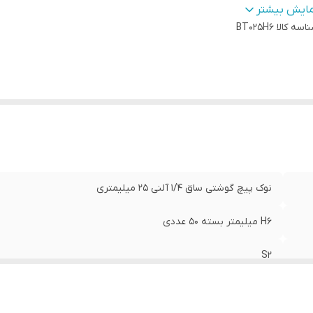
ور سازنده:
:
تایوان
مایش بیشتر
اسه کالا
BT025H6
نوک پیچ گوشتی ساق 1/4 آلنی 25 میلیمتری
H6 میلیمتر بسته 50 عددی
S2
AKT