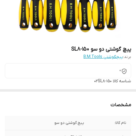
پیچ گوشتی دو سو SL8-150
برند:
پیچگوشتی B.M.Tools
0
شناسه کالا
02SL8-150
مشخصات
نام کالا:
پیچ گوشتی دو سو