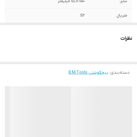
سایز:
SL8-150 میلیمتر
متریال
S2
سایر مشخصات
دسته TPR با نوک آهنربایی
نظرات
برند:
B.M TOOLS
کشور سازنده:
چین
دسته‌بندی
:
پیچگوشتی B.M.Tools