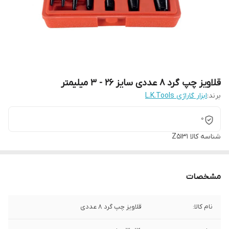
قلاویز چپ گرد 8 عددی سایز 26 - 3 میلیمتر
برند:
ابزار گاراژی L.K.Tools
0
شناسه کالا
Z5131
مشخصات
نام کالا:
قلاویز چپ گرد 8 عددی