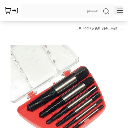
ابزار کاوش
/
ابزار گاراژی L.K.Tools