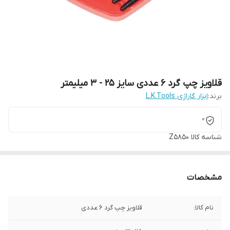
قلاویز چپ گرد 6 عددی سایز 25 - 3 میلیمتر
برند:
ابزار گاراژی L.K.Tools
0
شناسه کالا
Z5850
مشخصات
نام کالا:
قلاویز چپ گرد 6 عددی