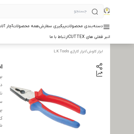
دسته‌بندی محصولات
پیگیری سفارش
همه محصولات
آچار آلات ID
انبر قفلی های CUTTEX
ارتباط با ما
ابزار کاوش
/
ابزار گاراژی L.K.Tools
انب
بر
دس
نا
سا
بر
کش
شن