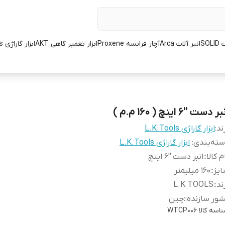
SOL
انبر آلات Arca
آچار فرانسه Proxene
ابزار تعمیر گاهی AKT
ابزار گاراژی L.K.Tools
ر دست ''6 اینچ ( 160 م.م )
ند:
ابزار گاراژی L.K.Tools
ته‌بندی
:
ابزار گاراژی L.K.Tools
م کالا:
:
انبر دست ''6 اینچ
یز:
:
160 میلیمتر
ند:
:
L.K TOOLS
ور سازنده:
:
چین
اسه کالا
WTCP006