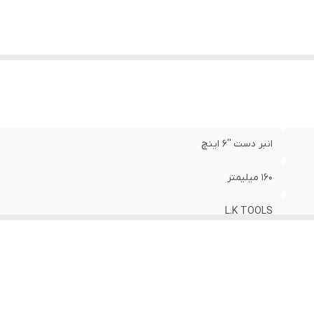
انبر دست ''6 اینچ
160 میلیمتر
L.K TOOLS
چین