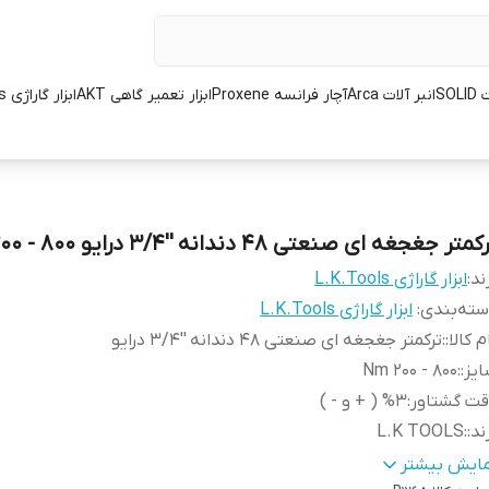
SOL
انبر آلات Arca
آچار فرانسه Proxene
ابزار تعمیر گاهی AKT
ابزار گاراژی L.K.Tools
متر جغجغه ای صنعتی 48 دندانه ''3/4 درایو 800 - 200 Nm
ند:
ابزار گاراژی L.K.Tools
ته‌بندی
:
ابزار گاراژی L.K.Tools
م کالا:
:
ترکمتر جغجغه ای صنعتی 48 دندانه ''3/4 درایو
یز:
:
800 - 200 Nm
قت گشتاور
:
%3 ( + و - )
ند:
:
L.K TOOLS
ور سازنده:
:
چین
مایش بیشتر