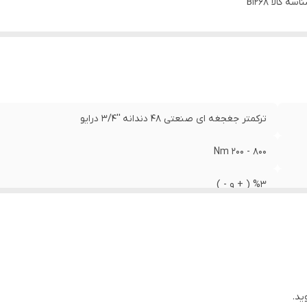
اسه کالا
B1268
ترکمتر جغجغه ای صنعتی 48 دندانه ''3/4 درایو
800 - 200 Nm
%3 ( + و - )
L.K TOOLS
چین
ید.