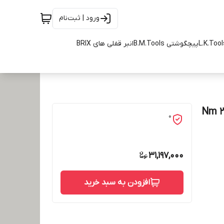
ورود | ثبت‌نام
پیچگوشتی B.M.Tools
انبر قفلی های BRIX
0
31,197,000
افزودن به سبد خرید