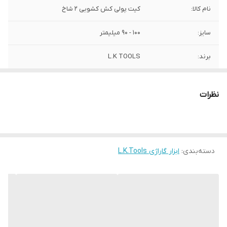
نام کالا:
کیت پولی کش کشویی 2 شاخ
سایز:
100 - 90 میلیمتر
برند:
L.K TOOLS
کشور سازنده:
چین
نظرات
دسته‌بندی
:
ابزار گاراژی L.K.Tools