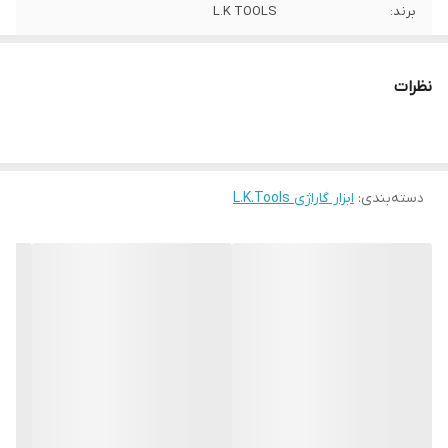
برند:
L.K TOOLS
کشور سازنده:
چین
نظرات
دسته‌بندی
:
ابزار گاراژی L.K.Tools