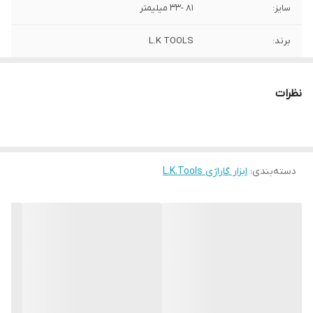
سایز:
81 -33 میلیمتر
برند:
L.K TOOLS
کشور سازنده:
چین
نظرات
دسته‌بندی
:
ابزار گاراژی L.K.Tools