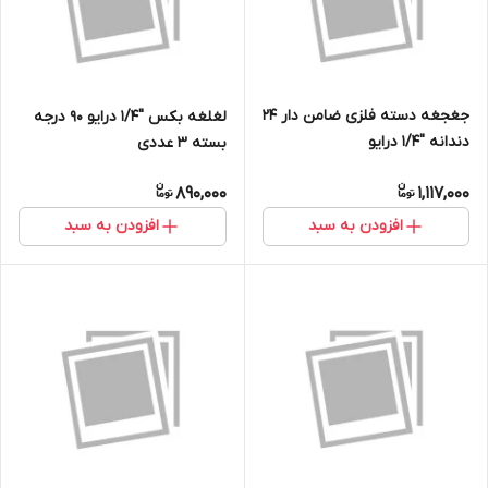
جغجغه دسته فلزی ضامن دار 24
لغلغه بکس ''1/4 درایو 90 درجه
دندانه ''1/4 درایو
بسته 3 عددی
890,000
1,117,000
افزودن به سبد
افزودن به سبد