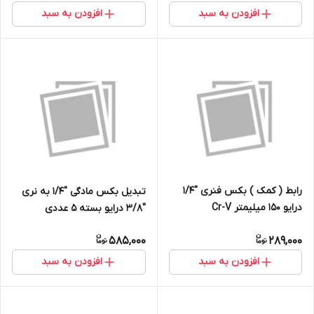
افزودن به سبد
افزودن به سبد
رابط ( کمک ) بکس فنری ''1/4
تبدیل بکس مادگی ''1/4 به نری
درایو 150 میلیمتر Cr-V
''3/8 درایو بسته 5 عددی
585,000
289,000
افزودن به سبد
افزودن به سبد