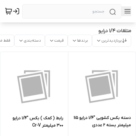
متلقات 1/4 درایو
پربازدیدترین
برندها
قیمت
دسته‌بندی
فقط م
دسته بکس کشویی ''1/4 درایو 115
رابط ( کمک ) بکس ''1/4 درایو
میلیمتر بسته 2 عددی
300 میلیمتر Cr-V