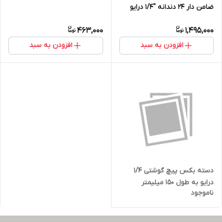
ضامن دار 24 دندانه ''1/4 درایو
463,000
1,495,000
افزودن به سبد
افزودن به سبد
دسته بکس پیچ گوشتی 1/4
درایو به طول 150 میلیمتر
ناموجود