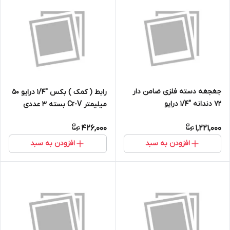
جغجغه دسته فلزی ضامن دار
رابط ( کمک ) بکس ''1/4 درایو 50
72 دندانه ''1/4 درایو
میلیمتر Cr-V بسته 3 عددی
426,000
1,221,000
افزودن به سبد
افزودن به سبد