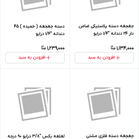
جغجغه دسته پلاستیکی ضامن
دسته جغجغه ( خمیده ) 45
دار 24 دندانه ''1/4 درایو
دندانه ''1/4 درایو
1,239,000
1,134,000
افزودن به سبد
افزودن به سبد
جغجغه دسته فلزی مشتی
لغلغه بکس ''3/8 درایو 90 درجه