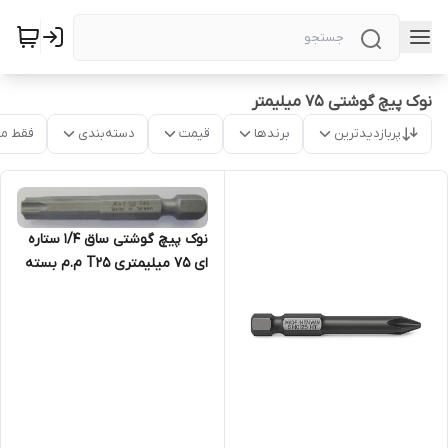
نوک پیچ گوشتی 75 میلیمتر
پربازدیدترین
برندها
قیمت
دسته‌بندی
فقط م
نوک پیچ گوشتی ساق 1/4 ستاره
ای 75 میلیمتری T25 م.م بسته
10 عددی