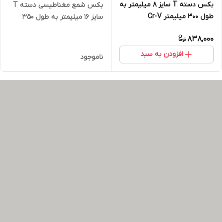
بکس دسته T سایز 8 میلیمتر به
بکس شمع مغناطیسی دسته T
طول 300 میلیمتر Cr-V
سایز 16 میلیمتر به طول 350
میلیمتر Cr-V
838,000
افزودن به سبد
ناموجود